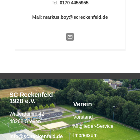
Tel.
0170 4455955
Mail:
markus.boy@screckenfeld.de
SC Reckenfeld
1928 e.V.
Verein
Wittlerdamm 42
Vorstand
48268 Greven
Mitglieder-Service
Impressum
info@sc-reckenfeld.de