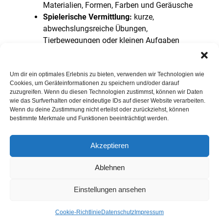
Materialien, Formen, Farben und Geräusche
Spielerische Vermittlung:
kurze,
abwechslungsreiche Übungen,
Tierbewegungen oder kleinen Aufgaben
Ziele
Um dir ein optimales Erlebnis zu bieten, verwenden wir Technologien wie
Cookies, um Geräteinformationen zu speichern und/oder darauf
Förderung der
motorischen
zuzugreifen. Wenn du diesen Technologien zustimmst, können wir Daten
Grundfähigkeiten
: Koordination,
wie das Surfverhalten oder eindeutige IDs auf dieser Website verarbeiten.
Gleichgewicht, Kraft, Beweglichkeit
Wenn du deine Zustimmung nicht erteilst oder zurückziehst, können
bestimmte Merkmale und Funktionen beeinträchtigt werden.
Schulung der
Körperwahrnehmung
und der
räumlichen Orientierung
Entwicklung von
Sozialkompetenz
: Teilen,
Akzeptieren
abwarten, miteinander spielen
Aufbau von
Selbstvertrauen
durch
Ablehnen
Erfolgserlebnisse
Einstellungen ansehen
Freude an Bewegung und Spiel in einer
sicheren Umgebung
Cookie-Richtlinie
Datenschutz
Impressum