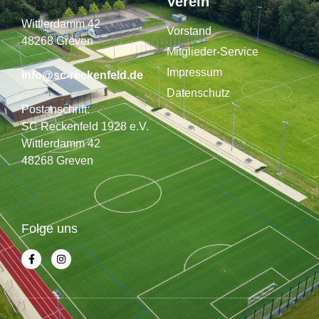
Verein
Wittlerdamm 42
Vorstand
48268 Greven
Mitglieder-Service
Impressum
info@sc-reckenfeld.de
Datenschutz
Postanschrift:
SC Reckenfeld 1928 e.V.
Wittlerdamm 42
48268 Greven
Folge uns