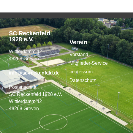
SC Reckenfeld
1928 e.V.
Verein
Wittlerdamm 42
Vorstand
48268 Greven
Mitglieder-Service
Impressum
info@sc-reckenfeld.de
Datenschutz
Postanschrift:
SC Reckenfeld 1928 e.V.
Wittlerdamm 42
48268 Greven