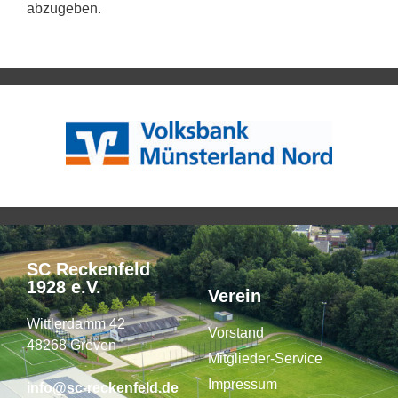
abzugeben.
SC Reckenfeld
1928 e.V.
Verein
Wittlerdamm 42
Vorstand
48268 Greven
Mitglieder-Service
Impressum
info@sc-reckenfeld.de