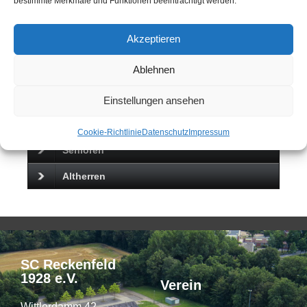
bestimmte Merkmale und Funktionen beeinträchtigt werden.
Akzeptieren
Ablehnen
FUSSBALL
Einstellungen ansehen
News
Cookie-Richtlinie
Datenschutz
Impressum
Senioren
Altherren
SC Reckenfeld
1928 e.V.
Verein
Wittlerdamm 42