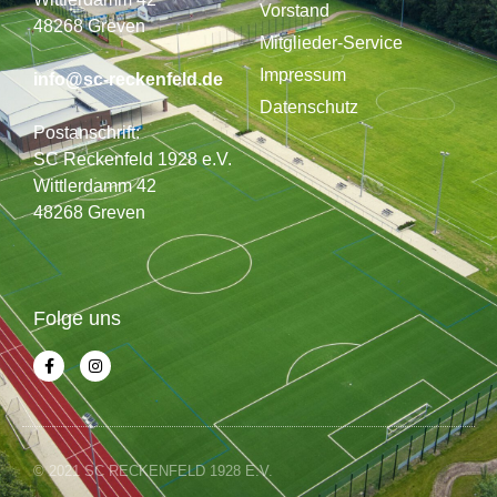
Vorstand
48268 Greven
Mitglieder-Service
Impressum
info@sc-reckenfeld.de
Datenschutz
Postanschrift:
SC Reckenfeld 1928 e.V.
Wittlerdamm 42
48268 Greven
Folge uns
© 2021 SC RECKENFELD 1928 E.V.