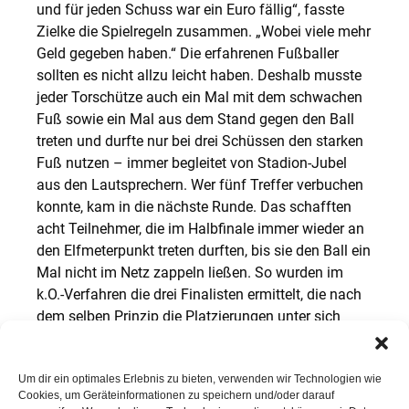
und für jeden Schuss war ein Euro fällig“, fasste
Zielke die Spielregeln zusammen. „Wobei viele mehr
Geld gegeben haben.“ Die erfahrenen Fußballer
sollten es nicht allzu leicht haben. Deshalb musste
jeder Torschütze auch ein Mal mit dem schwachen
Fuß sowie ein Mal aus dem Stand gegen den Ball
treten und durfte nur bei drei Schüssen den starken
Fuß nutzen – immer begleitet von Stadion-Jubel
aus den Lautsprechern. Wer fünf Treffer verbuchen
konnte, kam in die nächste Runde. Das schafften
acht Teilnehmer, die im Halbfinale immer wieder an
den Elfmeterpunkt treten durften, bis sie den Ball ein
Mal nicht im Netz zappeln ließen. So wurden im
k.O.-Verfahren die drei Finalisten ermittelt, die nach
dem selben Prinzip die Platzierungen unter sich
ausmachten. „Es war schön anzusehen, wie
platziert die Schüsse waren“, erfreute sich Zielke am
Um dir ein optimales Erlebnis zu bieten, verwenden wir Technologien wie
hohen sportlichen Niveau. „Wie spannend das war!“
Cookies, um Geräteinformationen zu speichern und/oder darauf
Gold holte Christian Meyer mit insgesamt 20