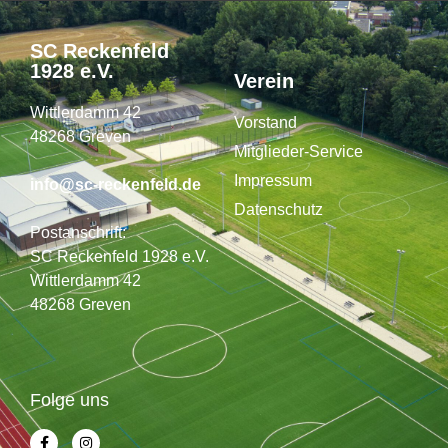
SC Reckenfeld
1928 e.V.
Verein
Wittlerdamm 42
Vorstand
48268 Greven
Mitglieder-Service
Impressum
info@sc-reckenfeld.de
Datenschutz
Postanschrift:
SC Reckenfeld 1928 e.V.
Wittlerdamm 42
48268 Greven
Folge uns