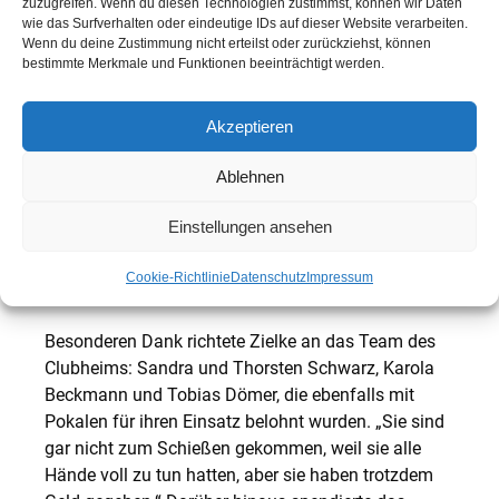
zuzugreifen. Wenn du diesen Technologien zustimmst, können wir Daten
Treffern, Silber ging an Jonas Müller mit 19 Toren
wie das Surfverhalten oder eindeutige IDs auf dieser Website verarbeiten.
Wenn du deine Zustimmung nicht erteilst oder zurückziehst, können
und Bronze holte Jonah Fischer, der den Ball acht
bestimmte Merkmale und Funktionen beeinträchtigt werden.
Mal versenkte. Für die vier Torhüter, die sich beim
Wettbewerb abwechselten, gab es ein eigenes
Akzeptieren
Elfmeterschießen nach den Regeln der Finalrunden.
Hier platzierten sich der Reihe nach beginnend mit
Ablehnen
dem Sieger: Lars Dömer, Martin Koristka, Martin
Gerling und Marvin Gilles. Für die drei Besten jedes
Einstellungen ansehen
Wettbewerbs gab es Pokale und Medaillen.
Cookie-Richtlinie
Datenschutz
Impressum
Besonderen Dank richtete Zielke an das Team des
Clubheims: Sandra und Thorsten Schwarz, Karola
Beckmann und Tobias Dömer, die ebenfalls mit
Pokalen für ihren Einsatz belohnt wurden. „Sie sind
gar nicht zum Schießen gekommen, weil sie alle
Hände voll zu tun hatten, aber sie haben trotzdem