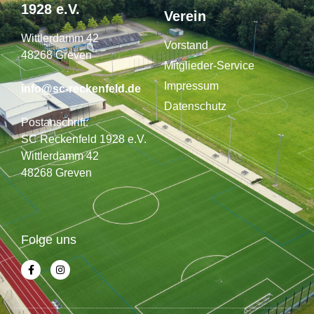
1928 e.V.
Verein
Wittlerdamm 42
Vorstand
48268 Greven
Mitglieder-Service
Impressum
info@sc-reckenfeld.de
Datenschutz
Postanschrift:
SC Reckenfeld 1928 e.V.
Wittlerdamm 42
48268 Greven
Folge uns