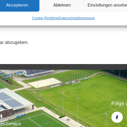
Akzeptieren
Ablehnen
Einstellungen anseh
Cookie-Richtlinie
Datenschutz
Impressum
ar abzugeben.
n
Folge 
nd
der-Service