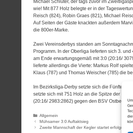
Michael Schlüter, der tags zuvor im Zweitligaspi
wie! Mit 877 Holz belegte er in der Tageswertu
Reisch (824), Robin Graes (821), Michael Reis
Auf Seiten der Gäste knackten außerdem Marvin
die 800er-Marke.
Zwei Vereinsderbys standen am Sonntagnachmi
Programm. In der Oberliga lieferten sich 3. und
am Ende erwartungsgemäß mit 3:0 (20:16/ 3079
lieferte allerdings die Vierte: Markus Rolf spie
Klaus (787) und Thomas Weischer (785) die be
Im Bezirksliga-Derby setzte sich die Fünfte mi
setzte sich mit 751 Holz an die Spitze der Ein
Um 
(20:16/ 2983:2862) gegen den BSV Ostbevern 2.
Ger
Tec
Allgemein
die
Mühsamer 3:0 Auftaktsieg
kön
Zweite Mannschaft der Kegler startet erfolgreich i