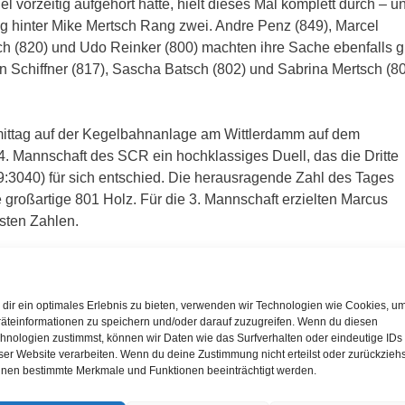
el vorzeitig aufgehört hatte, hielt dieses Mal komplett durch – u
ng hinter Mike Mertsch Rang zwei. Andre Penz (849), Marcel
ch (820) und Udo Reinker (800) machten ihre Sache ebenfalls g
 Schiffner (817), Sascha Batsch (802) und Sabrina Mertsch (8
ttag auf der Kegelbahnanlage am Wittlerdamm auf dem
 4. Mannschaft des SCR ein hochklassiges Duell, das die Dritte
:3040) für sich entschied. Die herausragende Zahl des Tages
lte großartige 801 Holz. Für die 3. Mannschaft erzielten Marcus
sten Zahlen.
t 3:0 (24:12/ 2920:2633) gegen die Siebte durch. Fabian Howe
zelwertung. Die 6. Mannschaft des SCR behauptete sich mit 2:1
dir ein optimales Erlebnis zu bieten, verwenden wir Technologien wie Cookies, u
 In diesem Spiel ragte Ingo Bäumer mit 828 Holz heraus.
äteinformationen zu speichern und/oder darauf zuzugreifen. Wenn du diesen
hnologien zustimmst, können wir Daten wie das Surfverhalten oder eindeutige IDs
ser Website verarbeiten. Wenn du deine Zustimmung nicht erteilst oder zurückziehs
nen bestimmte Merkmale und Funktionen beeinträchtigt werden.
n die Saison