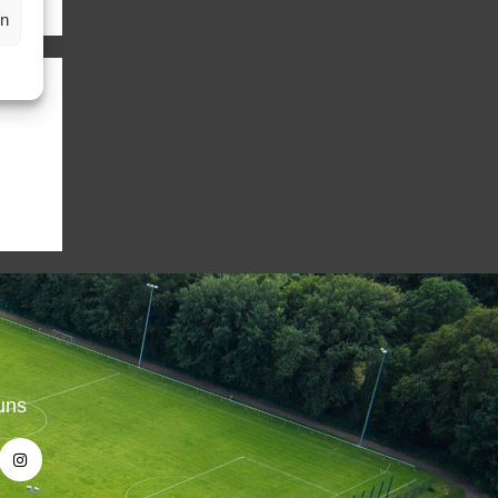
en
uns