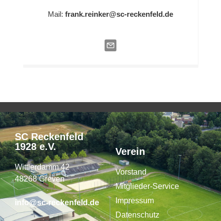
Mail:
frank.reinker@sc-reckenfeld.de
SC Reckenfeld
1928 e.V.
Verein
Wittlerdamm 42
Vorstand
48268 Greven
Mitglieder-Service
Impressum
info@sc-reckenfeld.de
Datenschutz