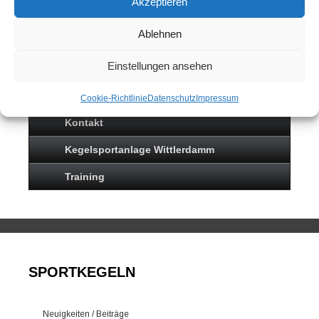
Akzeptieren
Ablehnen
Neuigkeiten
Einstellungen ansehen
Sportkegeln
Mannschaften
Cookie-Richtlinie
Datenschutz
Impressum
Kontakt
Kegelsportanlage Wittlerdamm
Training
SPORTKEGELN
Neuigkeiten / Beiträge