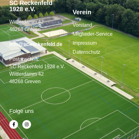
SC Reckenfeld
1928 e.V.
Verein
Wittlerdamm 42
Vorstand
48268 Greven
Mitglieder-Service
Impressum
info@sc-reckenfeld.de
Datenschutz
Postanschrift:
SC Reckenfeld 1928 e.V.
Wittlerdamm 42
48268 Greven
Folge uns