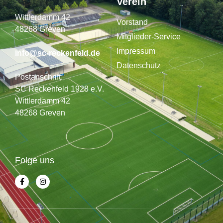
Verein
Wittlerdamm 42
Vorstand
48268 Greven
Mitglieder-Service
Impressum
info@sc-reckenfeld.de
Datenschutz
Postanschrift:
SC Reckenfeld 1928 e.V.
Wittlerdamm 42
48268 Greven
Folge uns