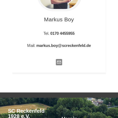
Markus
Boy
Tel.
0170 4455955
Mail:
markus.boy@screckenfeld.de
SC Reckenfeld
1928 e.V.