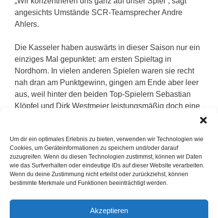
„Wir konzentrieren uns ganz auf unser Spiel“, sagt
angesichts Umstände SCR-Teamsprecher Andre
Ahlers.
Die Kasseler haben auswärts in dieser Saison nur ein
einziges Mal gepunktet: am ersten Spieltag in
Nordhorn. In vielen anderen Spielen waren sie recht
nah dran am Punktgewinn, gingen am Ende aber leer
aus, weil hinter den beiden Top-Spielern Sebastian
Klöpfel und Dirk Westmeier leistungsmäßig doch eine
große Lücke klafft.
Um dir ein optimales Erlebnis zu bieten, verwenden wir Technologien wie
Personell gibt es bei den Reckenfeldern eine
Cookies, um Geräteinformationen zu speichern und/oder darauf
Änderung im Vergleich zu den letzten Heimspielen:
zuzugreifen. Wenn du diesen Technologien zustimmst, können wir Daten
Für Andre Penz rückt – je nach Spielstand – entweder
wie das Surfverhalten oder eindeutige IDs auf dieser Website verarbeiten.
Wenn du deine Zustimmung nicht erteilst oder zurückziehst, können
Michael Reisch oder Björn van Raalte ins Team.
bestimmte Merkmale und Funktionen beeinträchtigt werden.
Die weiteren SCR-Spiele am Wochenende:
Akzeptieren