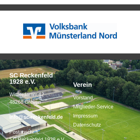
SC Reckenfeld
1928 e.V.
Verein
Wittlerdamm 42
Vorstand
48268 Greven
Mitglieder-Service
Impressum
info@sc-reckenfeld.de
Datenschutz
Postanschrift:
SC Reckenfeld 1928 e.V.