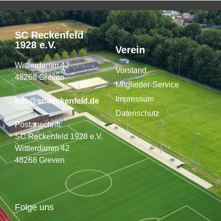
SC Reckenfeld
1928 e.V.
Verein
Wittlerdamm 42
Vorstand
48268 Greven
Mitglieder-Service
Impressum
info@sc-reckenfeld.de
Datenschutz
Postanschrift:
SC Reckenfeld 1928 e.V.
Wittlerdamm 42
48268 Greven
Folge uns