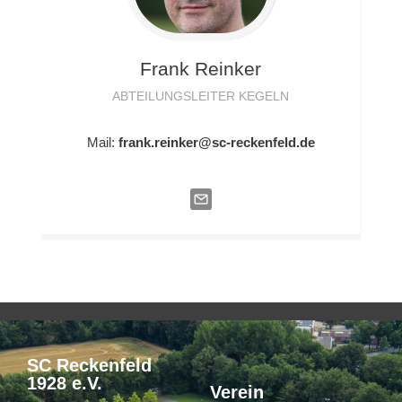
Frank
Reinker
ABTEILUNGSLEITER KEGELN
Mail:
frank.reinker@sc-reckenfeld.de
SC Reckenfeld
1928 e.V.
Verein