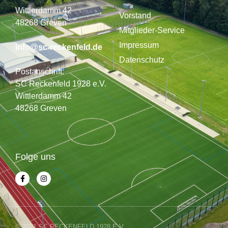
Wittlerdamm 42
Vorstand
48268 Greven
Mitglieder-Service
Impressum
info@sc-reckenfeld.de
Datenschutz
Postanschrift:
SC Reckenfeld 1928 e.V.
Wittlerdamm 42
48268 Greven
Folge uns
© 2021 SC RECKENFELD 1928 E.V.