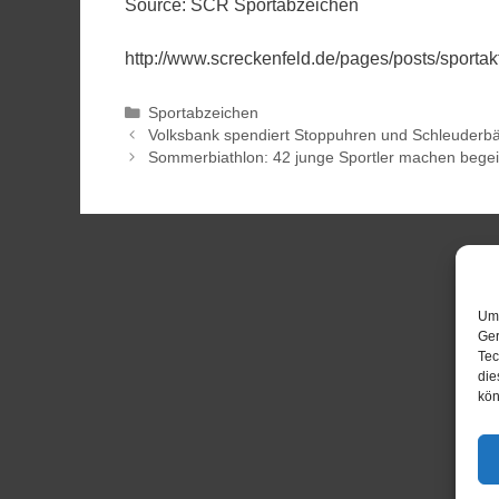
Source: SCR Sportabzeichen
http://www.screckenfeld.de/pages/posts/sporta
Sportabzeichen
Volksbank spendiert Stoppuhren und Schleuderbä
Sommerbiathlon: 42 junge Sportler machen begeis
Um 
Ger
Tec
die
kön