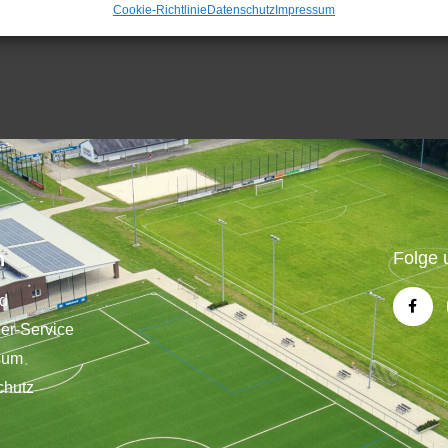
Cookie-Richtlinie
Datenschutz
Impressum
n
Folge 
nd
der-Service
sum
chutz