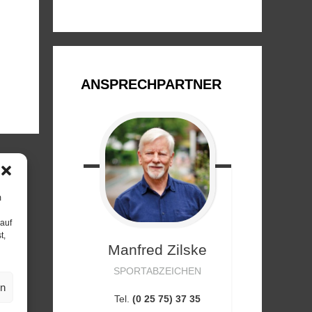
ANSPRECHPARTNER
m
 auf
t,
Manfred
Zilske
SPORTABZEICHEN
en
Tel.
(0 25 75) 37 35