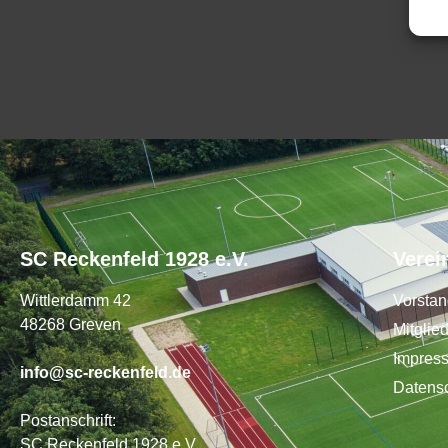
SC Reckenfeld 1928 e.V.
Verei
Wittlerdamm 42
Vorsta
48268 Greven
Mitglie
Impres
info@sc-reckenfeld.de
Datens
Postanschrift:
SC Reckenfeld 1928 e.V.