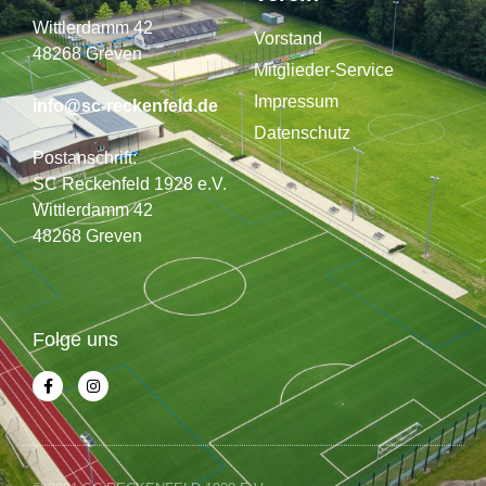
Wittlerdamm 42
Vorstand
48268 Greven
Mitglieder-Service
Impressum
info@sc-reckenfeld.de
Datenschutz
Postanschrift:
SC Reckenfeld 1928 e.V.
Wittlerdamm 42
48268 Greven
Folge uns