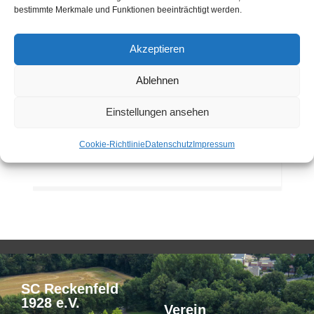
bestimmte Merkmale und Funktionen beeinträchtigt werden.
Akzeptieren
Manfred
Zilske
Ablehnen
SPORTABZEICHEN
Einstellungen ansehen
Tel.
(0 25 75) 37 35
Cookie-Richtlinie
Datenschutz
Impressum
SC Reckenfeld
1928 e.V.
Verein