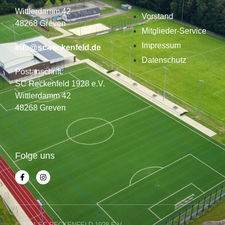
Wittlerdamm 42
Vorstand
48268 Greven
Mitglieder-Service
Impressum
info@sc-reckenfeld.de
Datenschutz
Postanschrift:
SC Reckenfeld 1928 e.V.
Wittlerdamm 42
48268 Greven
Folge uns
© 2021 SC RECKENFELD 1928 E.V.