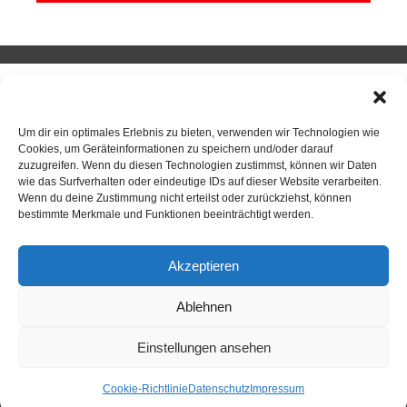
SPORTKEGELN
Um dir ein optimales Erlebnis zu bieten, verwenden wir Technologien wie
Cookies, um Geräteinformationen zu speichern und/oder darauf
zuzugreifen. Wenn du diesen Technologien zustimmst, können wir Daten
Neuigkeiten
wie das Surfverhalten oder eindeutige IDs auf dieser Website verarbeiten.
Wenn du deine Zustimmung nicht erteilst oder zurückziehst, können
Sportkegeln
bestimmte Merkmale und Funktionen beeinträchtigt werden.
Mannschaften
Akzeptieren
Kontakt
Ablehnen
Kegelsportanlage Wittlerdamm
Training
Einstellungen ansehen
Cookie-Richtlinie
Datenschutz
Impressum