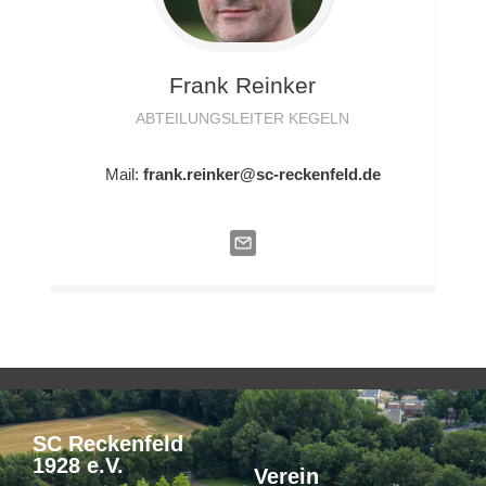
Frank
Reinker
ABTEILUNGSLEITER KEGELN
Mail:
frank.reinker@sc-reckenfeld.de
SC Reckenfeld
1928 e.V.
Verein