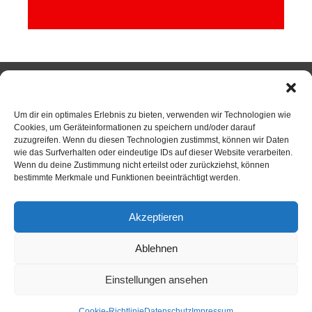
SPORTKEGELN
Um dir ein optimales Erlebnis zu bieten, verwenden wir Technologien wie
Cookies, um Geräteinformationen zu speichern und/oder darauf
zuzugreifen. Wenn du diesen Technologien zustimmst, können wir Daten
wie das Surfverhalten oder eindeutige IDs auf dieser Website verarbeiten.
Neuigkeiten
Wenn du deine Zustimmung nicht erteilst oder zurückziehst, können
bestimmte Merkmale und Funktionen beeinträchtigt werden.
Sportkegeln
Mannschaften
Akzeptieren
Kontakt
Ablehnen
Kegelsportanlage Wittlerdamm
Einstellungen ansehen
Training
Cookie-Richtlinie
Datenschutz
Impressum