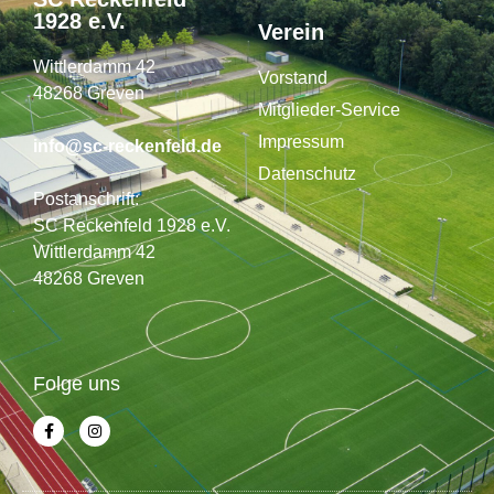
1928 e.V.
Verein
Wittlerdamm 42
Vorstand
48268 Greven
Mitglieder-Service
Impressum
info@sc-reckenfeld.de
Datenschutz
Postanschrift:
SC Reckenfeld 1928 e.V.
Wittlerdamm 42
48268 Greven
Folge uns