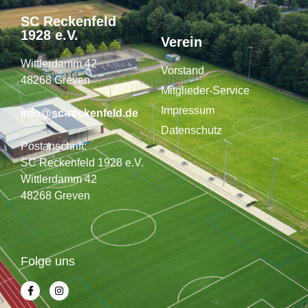
SC Reckenfeld
1928 e.V.
Verein
Wittlerdamm 42
Vorstand
48268 Greven
Mitglieder-Service
Impressum
info@sc-reckenfeld.de
Datenschutz
Postanschrift:
SC Reckenfeld 1928 e.V.
Wittlerdamm 42
48268 Greven
Folge uns