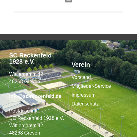
SC Reckenfeld
1928 e.V.
Verein
Wittlerdamm 42
Vorstand
48268 Greven
Mitglieder-Service
Impressum
info@sc-reckenfeld.de
Datenschutz
Postanschrift:
SC Reckenfeld 1928 e.V.
Wittlerdamm 42
48268 Greven