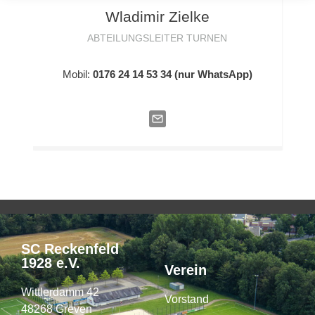
Wladimir
Zielke
ABTEILUNGSLEITER TURNEN
Mobil:
0176 24 14 53 34 (nur WhatsApp)
SC Reckenfeld
1928 e.V.
Verein
Wittlerdamm 42
Vorstand
48268 Greven