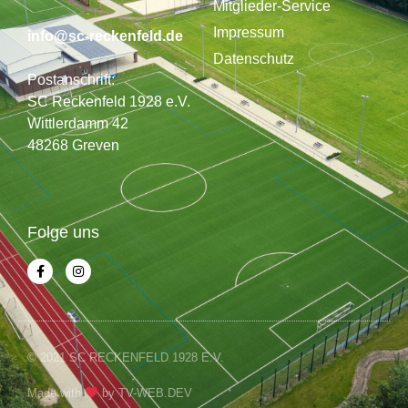
Mitglieder-Service
Impressum
info@sc-reckenfeld.de
Datenschutz
Postanschrift:
SC Reckenfeld 1928 e.V.
Wittlerdamm 42
48268 Greven
Folge uns
© 2021 SC RECKENFELD 1928 E.V.
Made with
by
TV-WEB.DEV