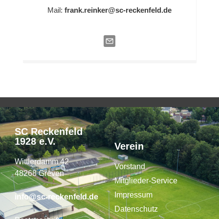
Mail:
frank.reinker@sc-reckenfeld.de
SC Reckenfeld
1928 e.V.
Verein
Wittlerdamm 42
Vorstand
48268 Greven
Mitglieder-Service
Impressum
info@sc-reckenfeld.de
Datenschutz