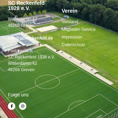
SC Reckenfeld
1928 e.V.
Verein
Wittlerdamm 42
Vorstand
48268 Greven
Mitglieder-Service
Impressum
info@sc-reckenfeld.de
Datenschutz
Postanschrift:
SC Reckenfeld 1928 e.V.
Wittlerdamm 42
48268 Greven
Folge uns