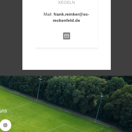
KEGELN
Mail:
frank.reinker@sc-
reckenfeld.de
uns