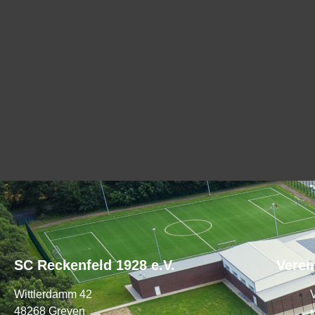
SC Reckenfeld 1928 e.V.
Verei
Wittlerdamm 42
48268 Greven