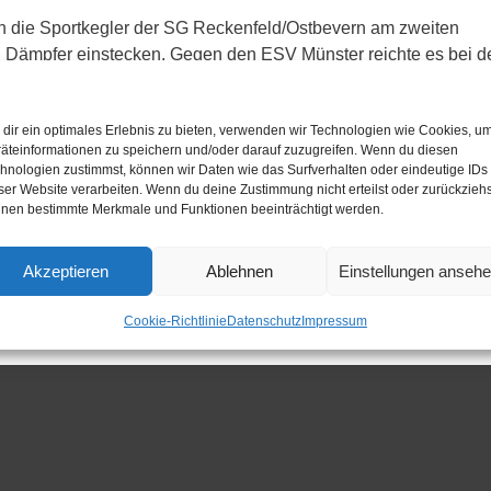
 die Sportkegler der SG Reckenfeld/Ostbevern am zweiten
n Dämpfer einstecken. Gegen den ESV Münster reichte es bei d
:34/4716:4598). Zwei mäßige Ergebnisse auf Seiten des
satzpunkt nicht zu halten war.
dir ein optimales Erlebnis zu bieten, verwenden wir Technologien wie Cookies, u
äteinformationen zu speichern und/oder darauf zuzugreifen. Wenn du diesen
hnologien zustimmst, können wir Daten wie das Surfverhalten oder eindeutige IDs
ser Website verarbeiten. Wenn du deine Zustimmung nicht erteilst oder zurückziehs
nen bestimmte Merkmale und Funktionen beeinträchtigt werden.
er-fuer-die-spielgemeinschaft-166.php
Akzeptieren
Ablehnen
Einstellungen anseh
Cookie-Richtlinie
Datenschutz
Impressum