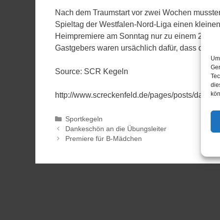
Nach dem Traumstart vor zwei Wochen mussten
Spieltag der Westfalen-Nord-Liga einen kleine
Heimpremiere am Sonntag nur zu einem 2:1 (44
Gastgebers waren ursächlich dafür, dass der Zu
Um 
Ger
Source: SCR Kegeln
Tec
die
kön
http://www.screckenfeld.de/pages/posts/daempf
Sportkegeln
Dankeschön an die Übungsleiter
Premiere für B-Mädchen