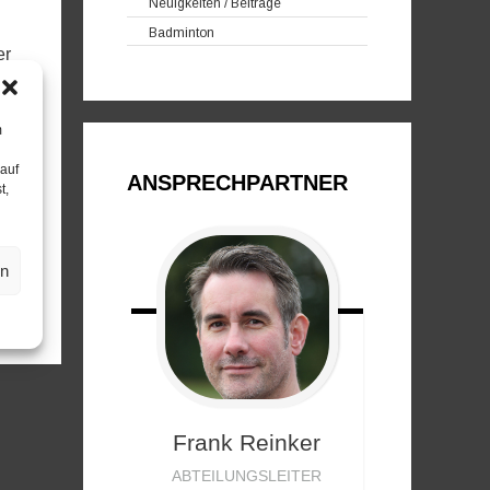
Neuigkeiten / Beiträge
Badminton
er
m
 auf
ANSPRECHPARTNER
t,
en
Frank
Reinker
ABTEILUNGSLEITER