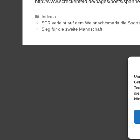
http://www.screckenfeld.de/pages/posts/spanne
Indiaca
SCR verleiht auf dem Weihnachtsmarkt die Sport
Sieg für die zweite Mannschaft
Um 
Ger
Tec
die
kön