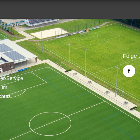
n
Folge 
nd
der-Service
sum
chutz