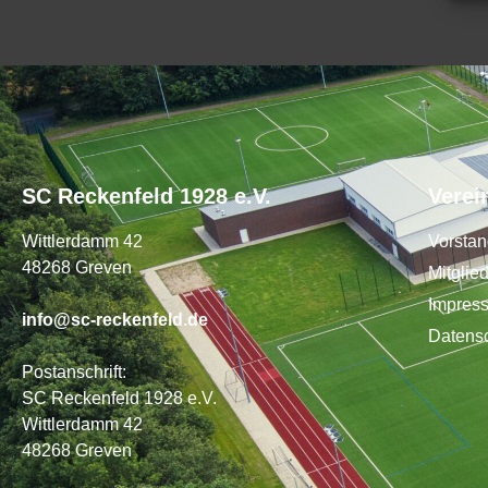
SC Reckenfeld 1928 e.V.
Verei
Wittlerdamm 42
Vorsta
48268 Greven
Mitglie
Impres
info@sc-reckenfeld.de
Datens
Postanschrift:
SC Reckenfeld 1928 e.V.
Wittlerdamm 42
48268 Greven