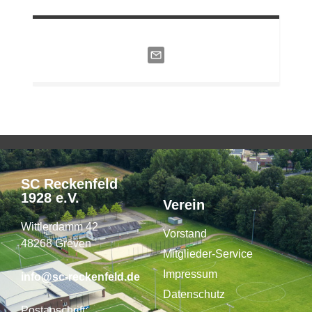
SC Reckenfeld
1928 e.V.
Verein
Wittlerdamm 42
Vorstand
48268 Greven
Mitglieder-Service
Impressum
info@sc-reckenfeld.de
Datenschutz
Postanschrift: