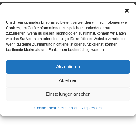
Um dir ein optimales Erlebnis zu bieten, verwenden wir Technologien wie
INDIACA
Cookies, um Geräteinformationen zu speichern und/oder darauf
zuzugreifen. Wenn du diesen Technologien zustimmst, können wir Daten
wie das Surfverhalten oder eindeutige IDs auf dieser Website verarbeiten.
Neuigkeiten / Beiträge
Wenn du deine Zustimmung nicht erteilst oder zurückziehst, können
bestimmte Merkmale und Funktionen beeinträchtigt werden.
Indiaca
Turnierteilnahmen und Platzierungen der SCR-
Akzeptieren
Teams seit 1993
Ablehnen
Einstellungen ansehen
ANSPRECHPARTNER
Cookie-Richtlinie
Datenschutz
Impressum