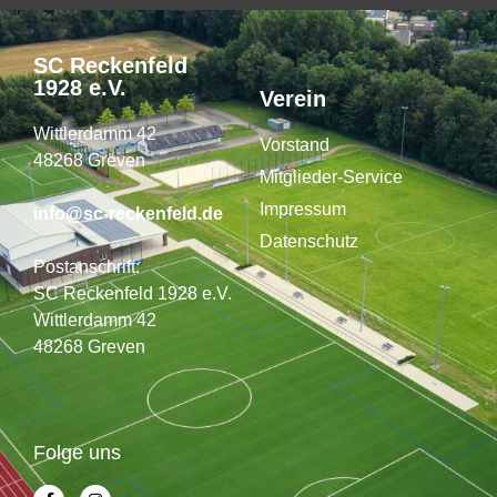
SC Reckenfeld
1928 e.V.
Verein
Wittlerdamm 42
Vorstand
48268 Greven
Mitglieder-Service
Impressum
info@sc-reckenfeld.de
Datenschutz
Postanschrift:
SC Reckenfeld 1928 e.V.
Wittlerdamm 42
48268 Greven
Folge uns